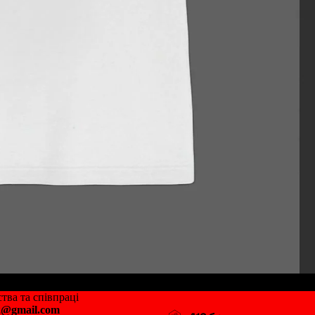
тва та співпраці
2@gmail.com