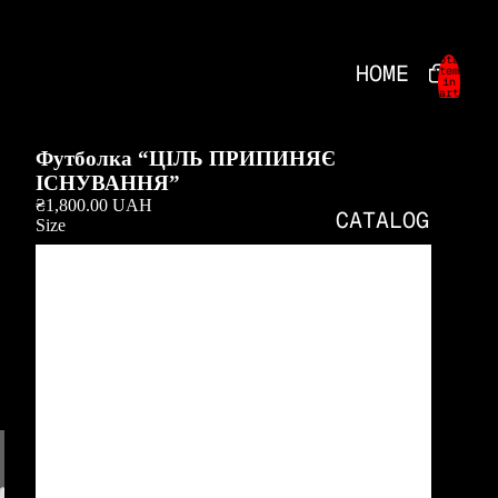
Total
HOME
items
in
cart:
0
Футболка “ЦІЛЬ ПРИПИНЯЄ
ІСНУВАННЯ”
₴1,800.00 UAH
CATALOG
Size
S
M
CONTACT
L
XL