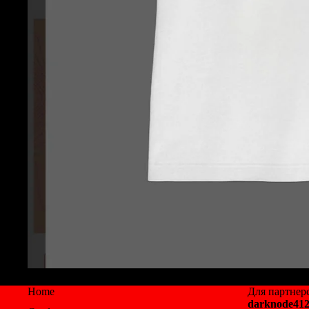
Home
Для партнерс
darknode41