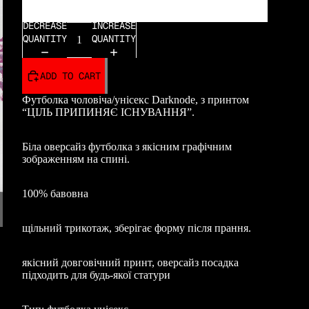
2XL
MORE
DECREASE
INCREASE
QUANTITY
QUANTITY
ADD TO CART
Футболка чоловіча/унісекс Darknode, з принтом
“ЦІЛЬ ПРИПИНЯЄ ІСНУВАННЯ”.
Біла оверсайз футболка з якісним графічним
зображенням на спині.
100% бавовна
щільний трикотаж, зберігає форму після прання.
якісний довговічний принт, оверсайз посадка
підходить для будь-якої статури